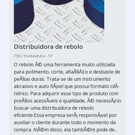
Distribuidora de rebolo
FSN / Inadaiatuba - SP
O rebolo Ã© uma ferramenta muito utilizada
para polimento, corte, afiaÃ§Ã£o e desbaste de
peÃ§as duras. Trata-se de um instrumento
abrasivo e auto fiÃ¡vel que possui formato cilÃ­
ndrico. Para adquirir esse tipo de produto com
preÃ§os acessÃ­veis e qualidade, Ã© necessÃ¡rio
buscar uma distribuidora de rebolo
eficiente.Essa empresa serÃ¡ responsÃ¡vel por
auxiliar o cliente durante todo o momento da
compra. AlÃ©m disso, ela tambÃ©m pode de...