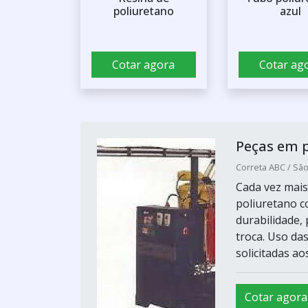
poliuretano
azul
Cotar agora
Cotar ag
Peças em 
Correta ABC / Sã
Cada vez mais
poliuretano c
durabilidade,
troca. Uso da
solicitadas ao
Cotar agora