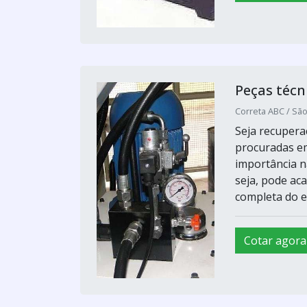
Peças técn
Correta ABC / Sã
Seja recupera
procuradas em
importância n
seja, pode a
completa do e
Cotar agora