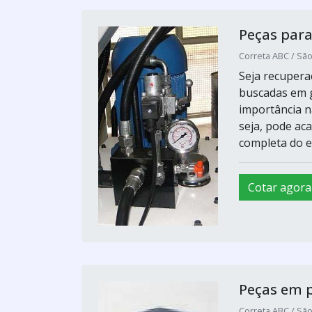
Peças para
Correta ABC / Sã
Seja recupera
buscadas em g
importância n
seja, pode a
completa do eq
Cotar agora
Peças em p
Correta ABC / Sã