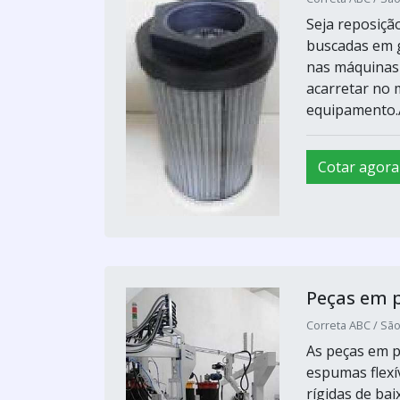
Seja reposiçã
buscadas em g
nas máquinas 
acarretar no
equipamento.A
Cotar agora
Peças em 
Correta ABC / Sã
As peças em p
espumas flexí
rígidas de bai