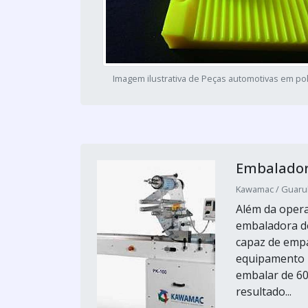
Imagem ilustrativa de Peças automotivas em po
Embalador
Kawamac / Guarul
Além da opera
embaladora de
capaz de emp
equipamento p
embalar de 60
resultado...